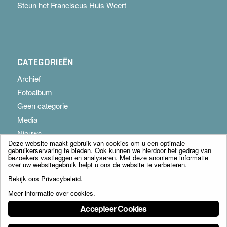
Steun het Franciscus Huis Weert
CATEGORIEËN
Archief
Fotoalbum
Geen categorie
Media
Nieuws
Deze website maakt gebruik van cookies om u een optimale
gebruikerservaring te bieden. Ook kunnen we hierdoor het gedrag van
bezoekers vastleggen en analyseren. Met deze anonieme informatie
over uw websitegebruik helpt u ons de website te verbeteren.
Bekijk ons
Privacybeleid
.
Meer informatie over cookies
.
© Copyright - Franciscus Huis Weert B.V. - webdesign:
Artis
Accepteer Cookies