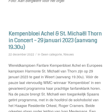
Foto: Aart Bergwerff voor het orgel
Kempenbloei Achel & St. Michaël Thorn
in Concert – 29 januari 2023 (aanvang
19.30u)
/
Geen categorie
Nieuws
22 december 2022
in
,
Wereldkampioen Fanfare Kempenbloei Achel en Europees
kampioen Harmonie St. Michaël van Thorn zijn op 29
januari 2023 te gast in Weert (aanvang 19.30u). Vóór de
pauze laat viervoudig WMC-winnaar ‘Kempenbloei’ in een
gevarieerd programma haar prachtige fanfareklank horen.
Na de pauze brengt St. Michaël een toegankelijk Spaans
getint programma, met in de hoofdrol de solohoboïst van
het Haagse Residentie Orkest, Roger Cramers. Beide
orkesten staan onder leiding van Ivan Meylemans. Een