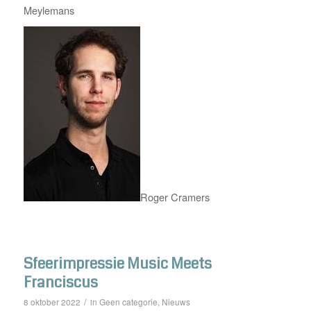
Meylemans
Roger Cramers
Sfeerimpressie Music Meets
Franciscus
/
Geen categorie
Nieuws
8 oktober 2022
in
,