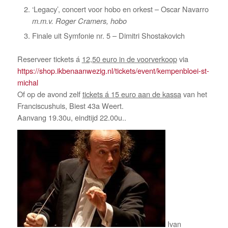
‘Legacy’, concert voor hobo en orkest – Oscar Navarro
m.m.v. Roger Cramers, hobo
Finale uit Symfonie nr. 5 – Dimitri Shostakovich
Reserveer tickets á
12,50 euro in de voorverkoop
via
https://shop.ikbenaanwezig.nl/tickets/event/kempenbloei-st-
michal
Of op de avond zelf
tickets á 15 euro aan de kassa
van het
Franciscushuis, Biest 43a Weert.
Aanvang 19.30u, eindtijd 22.00u..
Ivan