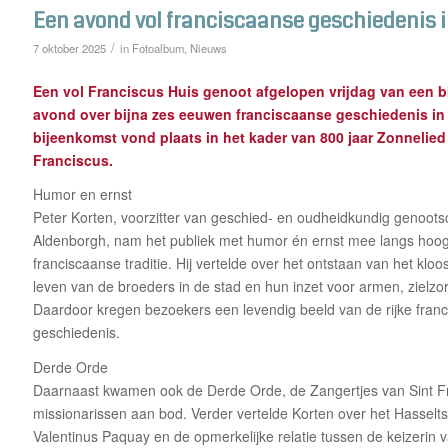
Een avond vol franciscaanse geschiedenis 
/
7 oktober 2025
in
Fotoalbum
,
Nieuws
Een vol Franciscus Huis genoot afgelopen vrijdag van
een b
avond
over bijna zes eeuwen franciscaanse geschiedenis in
bijeenkomst vond plaats in het kader van 800 jaar Zonnelied
Franciscus.
Humor en ernst
Peter Korten, voorzitter van geschied- en oudheidkundig genoot
Aldenborgh, nam het publiek met humor én ernst mee langs hoog
franciscaanse traditie. Hij vertelde over het ontstaan van het kloo
leven van de broeders in de stad en hun inzet voor armen, zielzo
Daardoor kregen bezoekers een levendig beeld van de rijke fran
geschiedenis.
Derde Orde
Daarnaast kwamen ook de Derde Orde, de Zangertjes van Sint F
missionarissen aan bod. Verder vertelde Korten over het Hasselts
Valentinus Paquay en de opmerkelijke relatie tussen de keizerin 