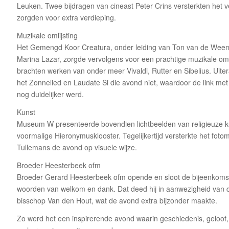
Leuken. Twee bijdragen van cineast Peter Crins versterkten het v
zorgden voor extra verdieping.
Muzikale omlijsting
Het Gemengd Koor Creatura, onder leiding van Ton van de Weem
Marina Lazar, zorgde vervolgens voor een prachtige muzikale omlij
brachten werken van onder meer Vivaldi, Rutter en Sibelius. Uite
het Zonnelied en Laudate Si die avond niet, waardoor de link met
nog duidelijker werd.
Kunst
Museum W presenteerde bovendien lichtbeelden van religieuze ku
voormalige Hieronymusklooster. Tegelijkertijd versterkte het fot
Tullemans de avond op visuele wijze.
Broeder Heesterbeek ofm
Broeder Gerard Heesterbeek ofm opende en sloot de bijeenkom
woorden van welkom en dank. Dat deed hij in aanwezigheid va
bisschop Van den Hout, wat de avond extra bijzonder maakte.
Zo werd het een inspirerende avond waarin geschiedenis, geloof