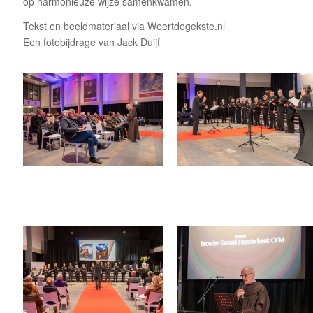
op harmonieuze wijze samenkwamen.
Tekst en beeldmateriaal via Weertdegekste.nl
Een fotobijdrage van Jack Duijf