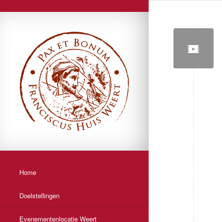
Home
Doelstellingen
Evenementenlocatie Weert