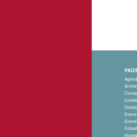
PAGI
Agend
Archie
Conta
Cookie
Doelst
Evene
Evene
Fotoa
Home