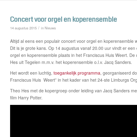
Concert voor orgel en koperensemble
/
14 augustus 2015
in
Nieuws
Altijd al eens een populair concert voor orgel en koperensemble 
Dit is je grote kans. Op 14 augustus vanaf 20.00 uur vindt er een
orgel en koperensemble plaats in het Franciscus Huis Weert. De 
Hes uit Tegelen m.m.v. het koperensemble o.l.v. Jacq Sanders.
Het wordt een luchtig,
toegankelijk programma
, georganiseerd do
Franciscus Huis Weert” in het kader van het 24-ste Limburgs Orge
Theo Hes met de kopergroep onder leiding van Jacq Sanders met
film Harry Potter.