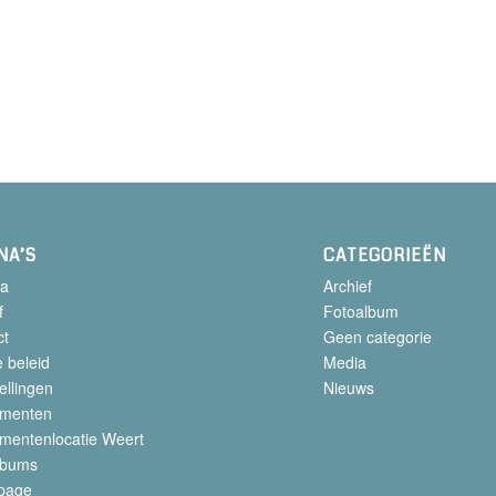
NA’S
CATEGORIEËN
a
Archief
f
Fotoalbum
ct
Geen categorie
 beleid
Media
ellingen
Nieuws
menten
mentenlocatie Weert
lbums
page