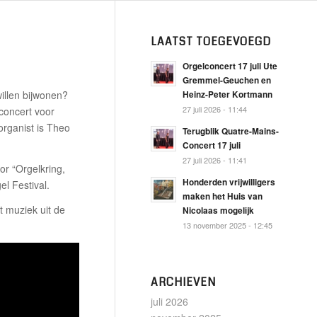
LAATST TOEGEVOEGD
Orgelconcert 17 juli Ute
Gremmel-Geuchen en
willen bijwonen?
Heinz-Peter Kortmann
27 juli 2026 - 11:44
 concert voor
organist is Theo
Terugblik Quatre-Mains-
Concert 17 juli
27 juli 2026 - 11:41
or “Orgelkring,
Honderden vrijwilligers
l Festival.
maken het Huis van
 muziek uit de
Nicolaas mogelijk
13 november 2025 - 12:45
ARCHIEVEN
juli 2026