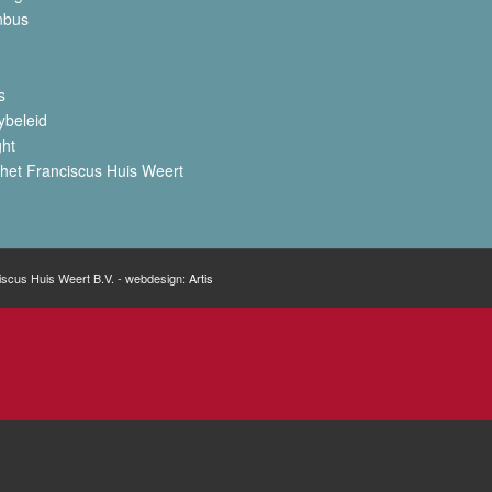
nbus
s
ybeleid
ght
het Franciscus Huis Weert
iscus Huis Weert B.V. - webdesign:
Artis