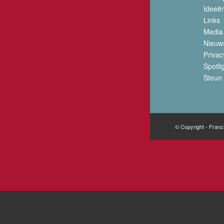
Ideeë
Links
Media
Nieuw
Privac
Spotli
Steun 
© Copyright - Franc