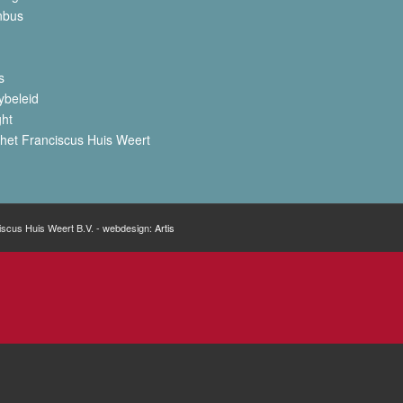
nbus
s
ybeleid
ght
het Franciscus Huis Weert
iscus Huis Weert B.V. - webdesign:
Artis