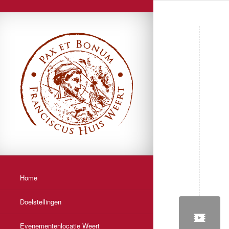
Home
Doelstellingen
Evenementenlocatie Weert