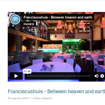
Franciscushuis – Between heaven and eart
/
25 augustus 2016
in
Geen categorie