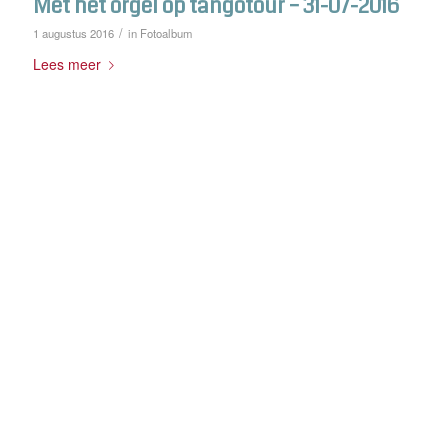
Met het orgel op tangotour – 31-07-2016
/
1 augustus 2016
in
Fotoalbum
Lees meer