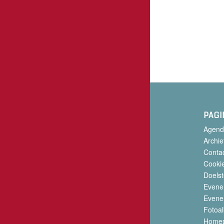
PAGI
Agend
Archie
Conta
Cookie
Doelst
Evene
Evene
Fotoa
Home