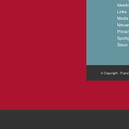
Ideeë
Links
Media
Nieuw
Privac
Spotli
Steun 
© Copyright - Franc