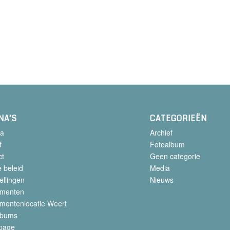
NA’S
CATEGORIEËN
a
Archief
f
Fotoalbum
ct
Geen categorie
 beleid
Media
ellingen
Nieuws
menten
mentenlocatie Weert
lbums
page