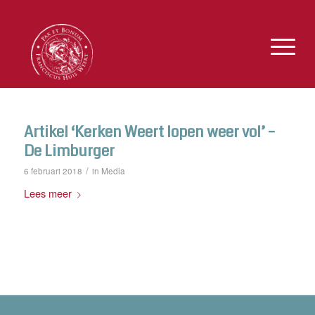
Artikel ‘Kerken Weert lopen weer vol’ –
De Limburger
/
Media
6 februari 2018
in
Lees meer