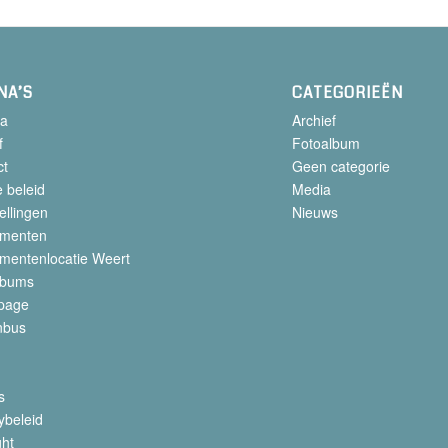
NA’S
CATEGORIEËN
a
Archief
f
Fotoalbum
ct
Geen categorie
 beleid
Media
ellingen
Nieuws
menten
mentenlocatie Weert
lbums
page
nbus
s
ybeleid
ght