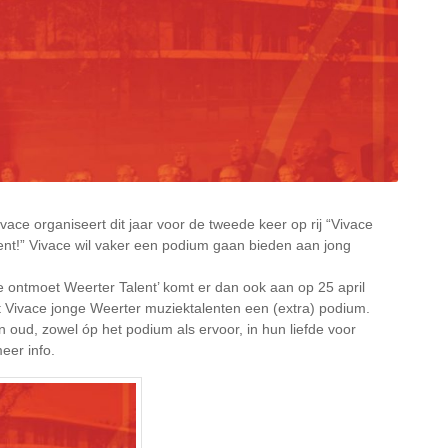
ce organiseert dit jaar voor de tweede keer op rij “Vivace
nt!” Vivace wil vaker een podium gaan bieden aan jong
e ontmoet Weerter Talent’ komt er dan ook aan op 25 april
dt Vivace jonge Weerter muziektalenten een (extra) podium.
en oud, zowel óp het podium als ervoor, in hun liefde voor
eer info.