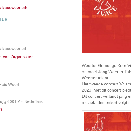
vivaceweert.nl/
TOR
e
vivaceweert.nl
te van Organisator
Weerter Gemengd Koor Viva
ontmoet Jong Weerter Tale
Weerter talent.
Huis Weert
Het tweede concert ‘Vivac
2020. Met dit concert bie
Dit concert verbindt jong 
urg
6001 AP
Nederland
+
muziek. Binnenkort volgt m
ps