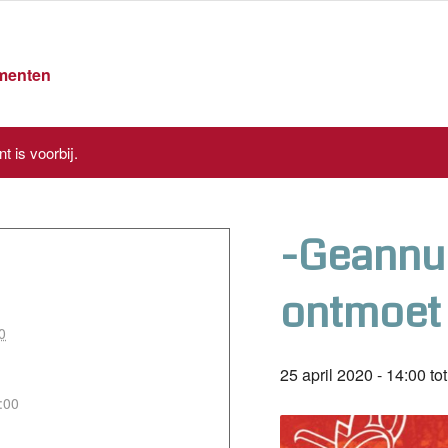
ementen
t is voorbij.
-Geannul
ontmoet 
0
25 april 2020 - 14:00
to
:00