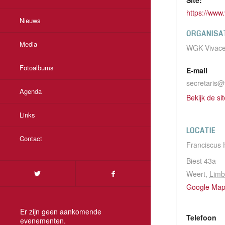
https://www.
Nieuws
ORGANISA
Media
WGK Vivac
Fotoalbums
E-mail
secretaris@
Agenda
Bekijk de si
Links
LOCATIE
Contact
Franciscus 
Biest 43a
Weert
,
Limb
Google Ma
Er zijn geen aankomende
Telefoon
evenementen.