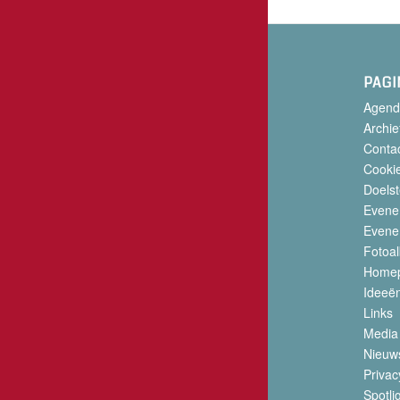
PAGI
Agend
Archie
Conta
Cookie
Doelst
Evene
Evene
Fotoa
Home
Ideeë
Links
Media
Nieuw
Privac
Spotli