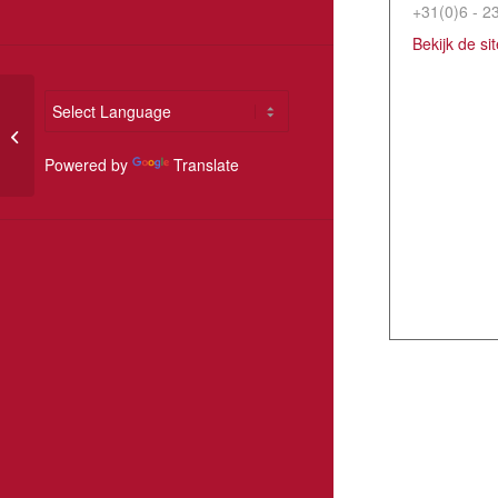
+31(0)6 - 2
Bekijk de si
-Geannuleerd- Stichting
Ontspanwater –
Benefietconcert
Powered by
Translate
Watervrees