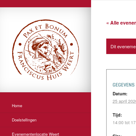
« Alle even
Dit evenemen
GEGEVENS
Datum:
25 april 202
Home
Tijd:
Doelstellingen
14:00 tot 17
Evenementenlocatie Weert
Site: