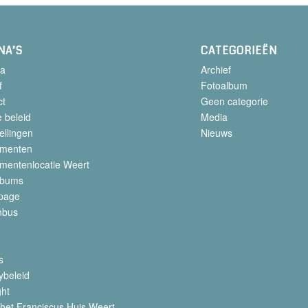
NA’S
CATEGORIEËN
a
Archief
f
Fotoalbum
ct
Geen categorie
 beleid
Media
ellingen
Nieuws
menten
mentenlocatie Weert
lbums
page
nbus
s
ybeleid
ght
het Franciscus Huis Weert