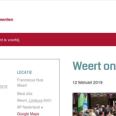
ementen
t is voorbij.
Weert on
LOCATIE
Franciscus Huis
12 februari 2019
Weert
 2019
Biest 43a
Weert
,
Limburg
6001
AP
Nederland
+
Google Maps