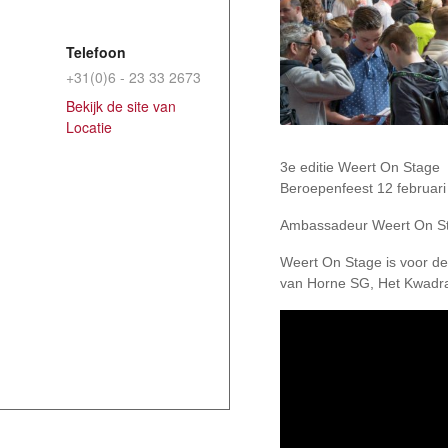
Telefoon
+31(0)6 - 23 33 2673
Bekijk de site van
Locatie
3e editie Weert On Stage
Beroepenfeest 12 februari
Ambassadeur Weert On Sta
Weert On Stage is voor d
van Horne SG, Het Kwadran