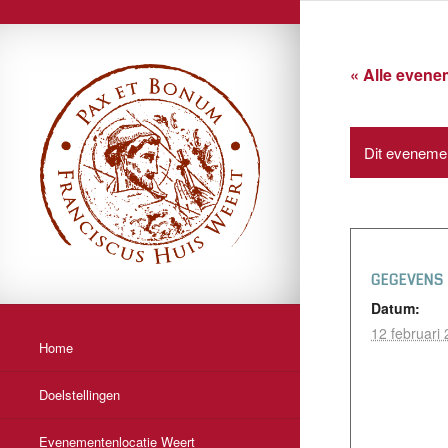
« Alle even
Dit evenemen
GEGEVENS
Datum:
12 februari
Home
Doelstellingen
Evenementenlocatie Weert