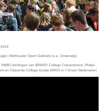
 2019
ge | Wethouder Geert Gabriels (o.a. Onderwijs)
e VMBO leerlingen van BRAVO! College Cranendonck, Philips
t en Citaverde College locatie MAVO in ‘t Groen Nederweert