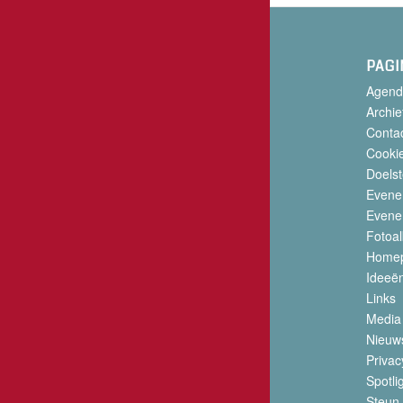
PAGI
Agend
Archie
Conta
Cookie
Doelst
Evene
Evene
Fotoa
Home
Ideeë
Links
Media
Nieuw
Privac
Spotli
Steun 