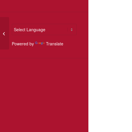
Kerstconcert Weerter
mannenkoor en Con
Amore
Powered by
Translate