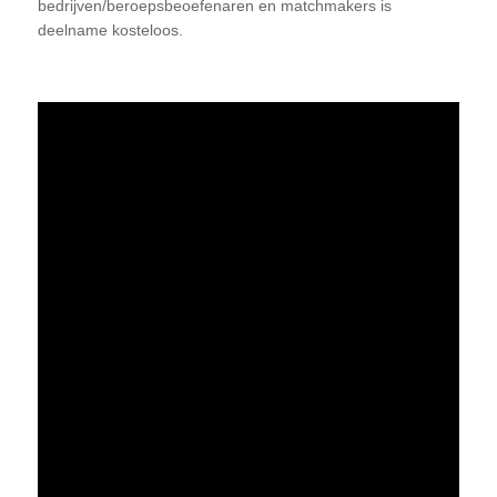
bedrijven/beroepsbeoefenaren en matchmakers is
deelname kosteloos.