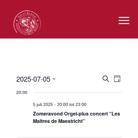
Eveneme
Evenem
2025-07-05
Zoeken
Dag
weerga
Zoeken
Selecteer
navigat
20:00
en
een
datum.
weergev
5 juli 2025 - 20:00
tot
23:00
navigatie
Zomeravond Orgel-plus concert “Les
Maîtres de Maestricht”