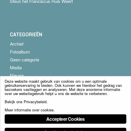
Steun het Franciscus Huis Weert
CATEGORIEËN
Archief
Fotoalbum
Geen categorie
Media
Nieuws
Deze website maakt gebruik van cookies om u een optimale
gebruikerservaring te bieden. Ook kunnen we hierdoor het gedrag van
bezoekers vastleggen en analyseren. Met deze anonieme informatie
over uw websitegebruik helpt u ons de website te verbeteren.
Bekijk ons
Privacybeleid
.
Meer informatie over cookies
.
© Copyright - Franciscus Huis Weert B.V. - webdesign:
Artis
Accepteer Cookies