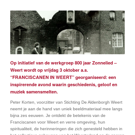
Op initiatief van de werkgroep 800 jaar Zonnelied –
Weert wordt op vrijdag 3 oktober a.s.
“FRANCISCANEN IN WEERT” georganiseerd: een
inspirerende avond waarin geschiedenis, geloof en
muziek samensmelten.
Peter Korten, voorzitter van Stichting De Aldenborgh Weert
neemt je aan de hand van uniek beeldmateriaal mee langs
bijna zes eeuwen. Je ontdekt de betekenis van de
Franciscanen voor Weert en verre omgeving, hun
spiritualiteit, de herinneringen die zich genesteld hebben in