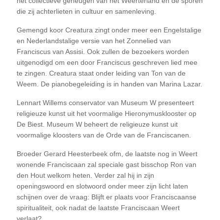
het collectieve geheugen van het Weerterland en de sporen
die zij achterlieten in cultuur en samenleving.
Gemengd koor Creatura zingt onder meer een Engelstalige
en Nederlandstalige versie van het Zonnelied van
Franciscus van Assisi. Ook zullen de bezoekers worden
uitgenodigd om een door Franciscus geschreven lied mee
te zingen. Creatura staat onder leiding van Ton van de
Weem. De pianobegeleiding is in handen van Marina Lazar.
Lennart Willems conservator van Museum W presenteert
religieuze kunst uit het voormalige Hieronymusklooster op
De Biest. Museum W beheert de religieuze kunst uit
voormalige kloosters van de Orde van de Franciscanen.
Broeder Gerard Heesterbeek ofm, de laatste nog in Weert
wonende Franciscaan zal speciale gast bisschop Ron van
den Hout welkom heten. Verder zal hij in zijn
openingswoord en slotwoord onder meer zijn licht laten
schijnen over de vraag: Blijft er plaats voor Franciscaanse
spiritualiteit, ook nadat de laatste Franciscaan Weert
verlaat?