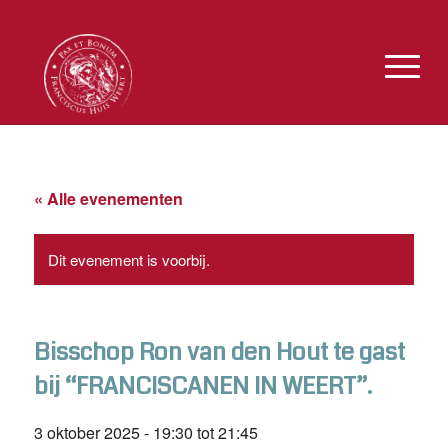
« Alle evenementen
Dit evenement is voorbij.
Bisschop Ron van den Hout te gast
bij “FRANCISCANEN IN WEERT”.
3 oktober 2025 - 19:30
tot
21:45