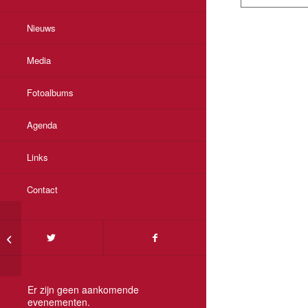
Nieuws
Media
Fotoalbums
Agenda
Links
Contact
Bisschop Ron van den
Hout te gast bij
“FRANCISCANEN IN
WEERT”.
Er zijn geen aankomende
evenementen.