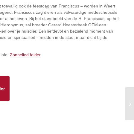
 toevallig ook de feestdag van Franciscus – worden in Weert
ezegend. Franciscus zag dieren als volwaardige medeschepsels
or al het leven. Bij het standbeeld van de H. Franciscus, op het
 Hieronymus, zal broeder Gerard Heesterbeek OFM een
ken over je huisdier. Een liefdevol en bezielend moment van
d en spiritualiteit – midden in de stad, maar dicht bij de
 info:
Zonnelied folder
der
Mo