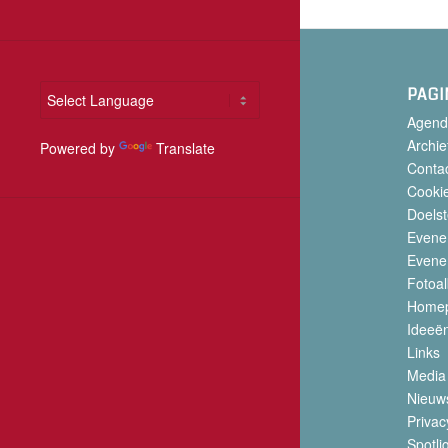
PAGI
Agend
Archie
Powered by
Translate
Conta
Cookie
Doelst
Evene
Evene
Fotoa
Home
Ideeë
Links
Media
Nieuw
Privac
Spotli