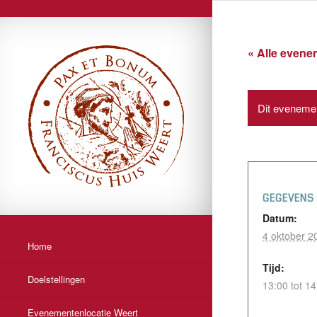
« Alle even
Dit evenemen
GEGEVENS
Datum:
4 oktober 2
Home
Tijd:
Doelstellingen
13:00 tot 14
Evenementenlocatie Weert