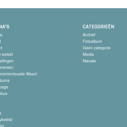
NA’S
CATEGORIEËN
a
Archief
f
Fotoalbum
ct
Geen categorie
 beleid
Media
ellingen
Nieuws
menten
mentenlocatie Weert
lbums
page
nbus
s
ybeleid
ght