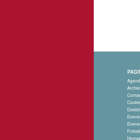
PAGI
Agend
Archie
Conta
Cookie
Doelst
Evene
Evene
Fotoa
Home