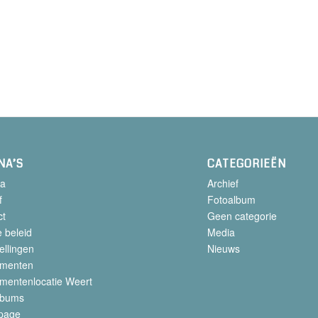
NA’S
CATEGORIEËN
a
Archief
f
Fotoalbum
ct
Geen categorie
 beleid
Media
ellingen
Nieuws
menten
mentenlocatie Weert
lbums
page