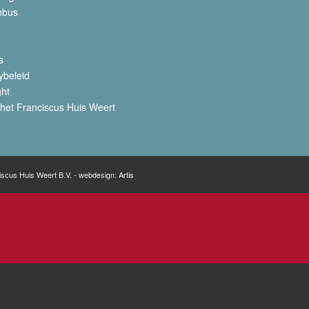
nbus
s
ybeleid
ght
het Franciscus Huis Weert
iscus Huis Weert B.V. - webdesign:
Artis