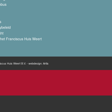
nbus
s
ybeleid
ght
het Franciscus Huis Weert
iscus Huis Weert B.V. - webdesign:
Artis