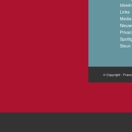
Ideeë
Links
Media
Nieuw
Privac
Spotli
Steun 
© Copyright - Franc