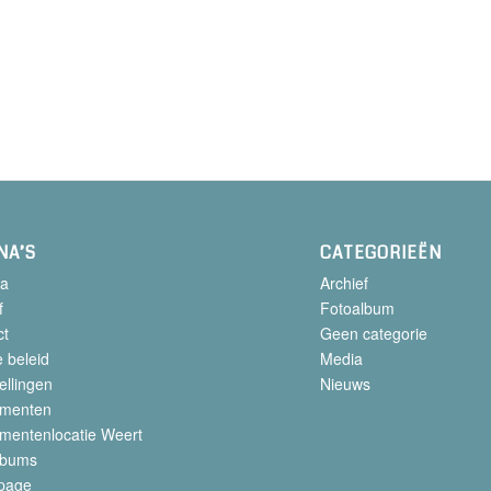
NA’S
CATEGORIEËN
a
Archief
f
Fotoalbum
ct
Geen categorie
 beleid
Media
ellingen
Nieuws
menten
mentenlocatie Weert
lbums
page