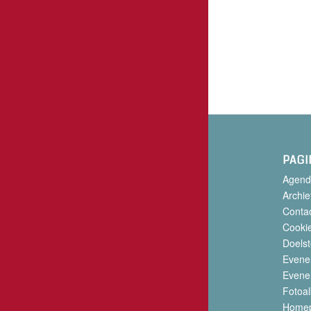
PAGI
Agend
Archie
Conta
Cookie
Doelst
Evene
Evene
Fotoa
Home