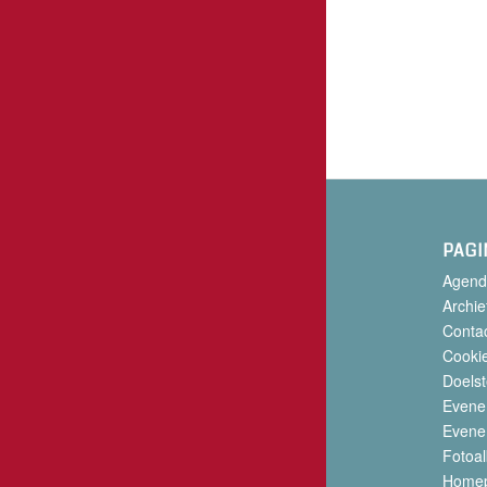
PAGI
Agend
Archie
Conta
Cookie
Doelst
Evene
Evene
Fotoa
Home