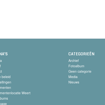
NA’S
CATEGORIEËN
a
Archief
f
Fotoalbum
ct
Geen categorie
 beleid
Media
ellingen
Nieuws
menten
mentenlocatie Weert
lbums
page