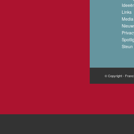
Ideeë
Links
Media
Nieuw
Privac
Spotli
Steun 
© Copyright - Franc