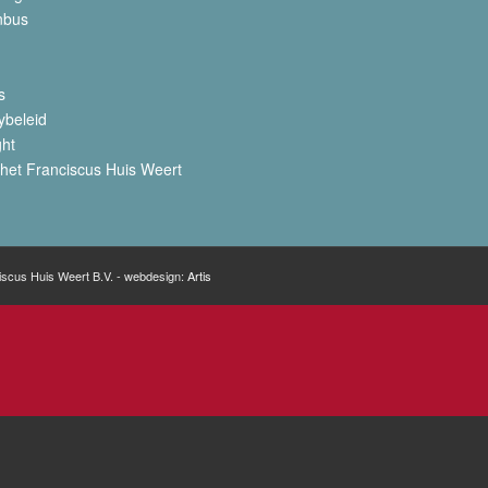
nbus
s
ybeleid
ght
het Franciscus Huis Weert
iscus Huis Weert B.V. - webdesign:
Artis