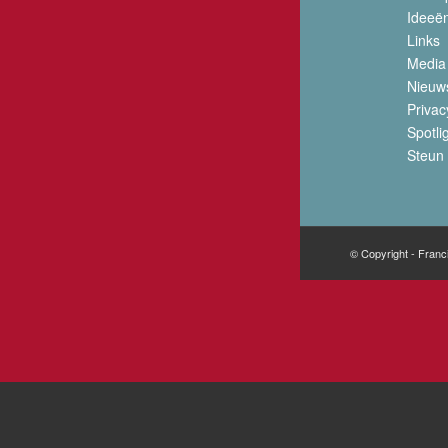
Ideeë
Links
Media
Nieuw
Privac
Spotli
Steun 
© Copyright - Franc