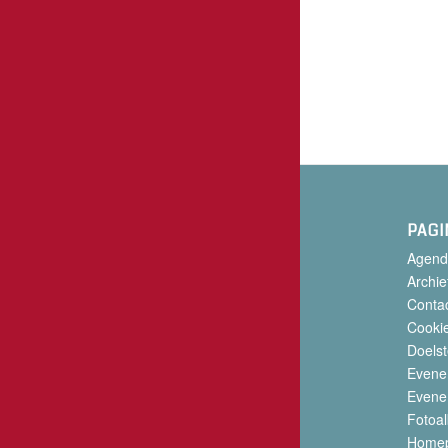
PAGI
Agend
Archie
Conta
Cookie
Doelst
Evene
Evene
Fotoa
Home