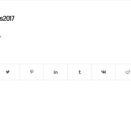
s2017
7