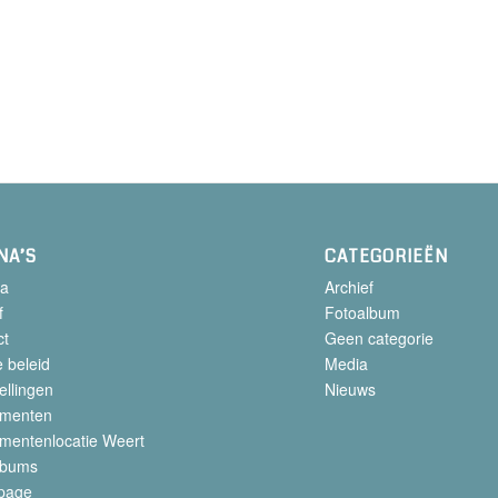
NA’S
CATEGORIEËN
a
Archief
f
Fotoalbum
ct
Geen categorie
 beleid
Media
ellingen
Nieuws
menten
mentenlocatie Weert
lbums
page