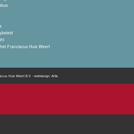
nbus
s
ybeleid
ght
het Franciscus Huis Weert
iscus Huis Weert B.V. - webdesign:
Artis