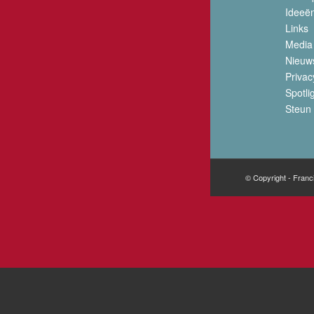
Ideeë
Links
Media
Nieuw
Privac
Spotli
Steun 
© Copyright - Franc