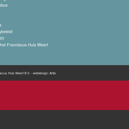
nbus
s
ybeleid
ght
het Franciscus Huis Weert
iscus Huis Weert B.V. - webdesign:
Artis