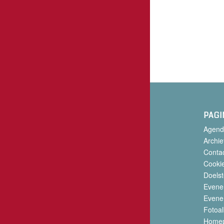
PAGI
Agend
Archie
Conta
Cookie
Doelst
Evene
Evene
Fotoa
Home