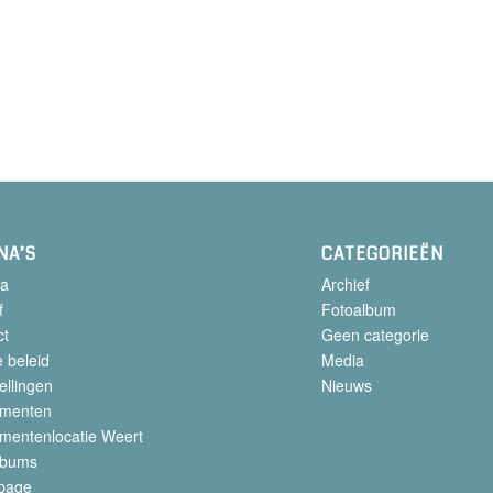
NA’S
CATEGORIEËN
a
Archief
f
Fotoalbum
ct
Geen categorie
 beleid
Media
ellingen
Nieuws
menten
mentenlocatie Weert
lbums
page