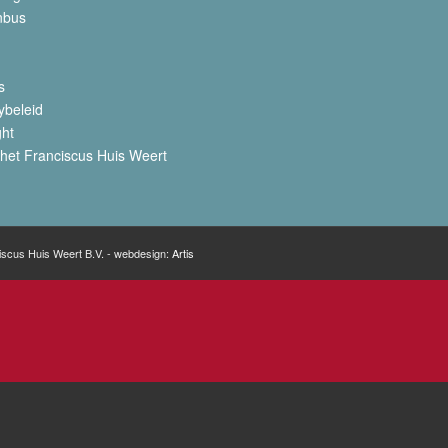
nbus
s
ybeleid
ght
het Franciscus Huis Weert
iscus Huis Weert B.V. - webdesign:
Artis