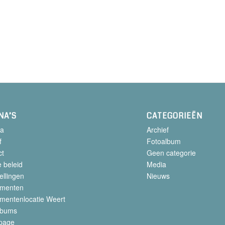
NA’S
CATEGORIEËN
a
Archief
f
Fotoalbum
ct
Geen categorie
 beleid
Media
ellingen
Nieuws
menten
mentenlocatie Weert
lbums
page