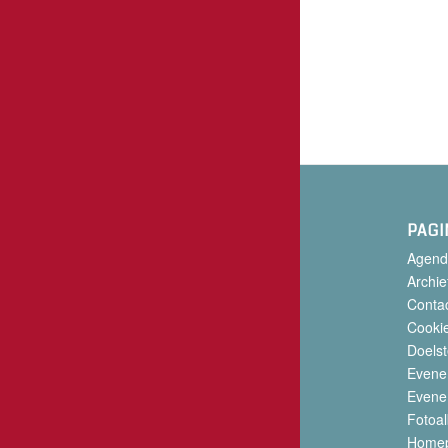
PAGI
Agend
Archie
Conta
Cookie
Doelst
Evene
Evene
Fotoa
Home