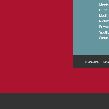
Ideeë
Links
Media
Nieuw
Privac
Spotli
Steun 
© Copyright - Franc