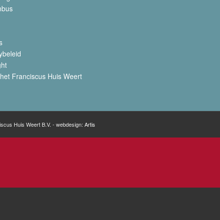
nbus
s
ybeleid
ght
het Franciscus Huis Weert
iscus Huis Weert B.V. - webdesign:
Artis