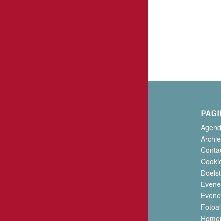
PAGI
Agend
Archie
Conta
Cookie
Doelst
Evene
Evene
Fotoa
Home