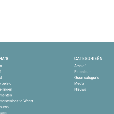
NA’S
CATEGORIEËN
a
Archief
f
Fotoalbum
ct
Geen categorie
 beleid
Media
ellingen
Nieuws
menten
mentenlocatie Weert
lbums
page