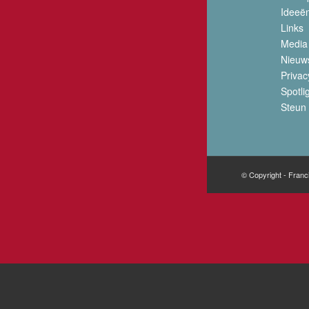
Ideeë
Links
Media
Nieuw
Privac
Spotli
Steun 
© Copyright - Franc