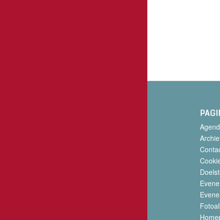
PAGI
Agend
Archie
Conta
Cookie
Doelst
Evene
Evene
Fotoa
Home