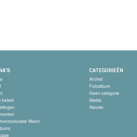
NA’S
CATEGORIEËN
a
Archief
f
Fotoalbum
ct
Geen categorie
 beleid
Media
ellingen
Nieuws
menten
mentenlocatie Weert
lbums
page