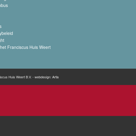
nbus
s
ybeleid
ght
het Franciscus Huis Weert
iscus Huis Weert B.V. - webdesign:
Artis