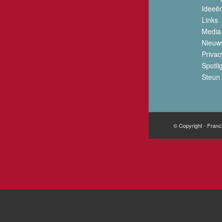
Ideeë
Links
Media
Nieuw
Privac
Spotli
Steun 
© Copyright - Franc