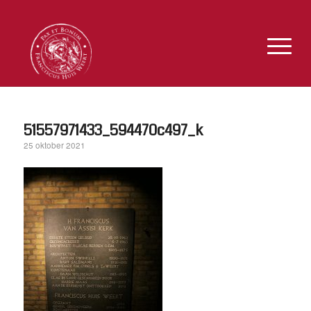
51557971433_594470c497_k
25 oktober 2021