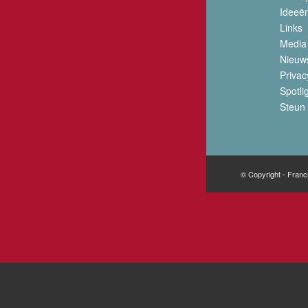
Ideeë
Links
Media
Nieuw
Privac
Spotli
Steun 
© Copyright - Franc