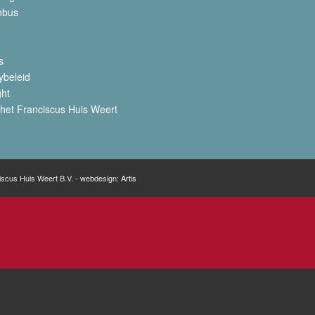
nbus
s
ybeleid
ght
het Franciscus Huis Weert
iscus Huis Weert B.V. - webdesign:
Artis