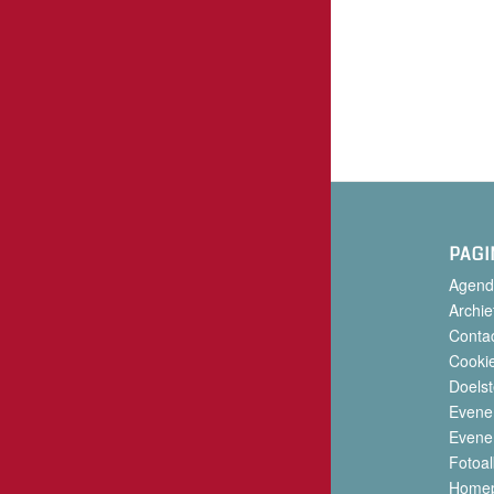
PAGI
Agend
Archie
Conta
Cookie
Doelst
Evene
Evene
Fotoa
Home