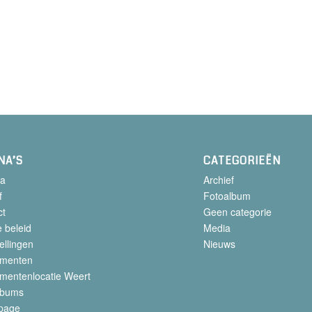
NA’S
CATEGORIEËN
a
Archief
f
Fotoalbum
ct
Geen categorie
 beleid
Media
ellingen
Nieuws
menten
mentenlocatie Weert
lbums
page