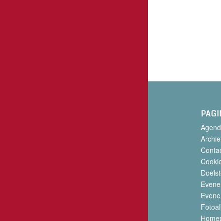
PAGI
Agend
Archie
Conta
Cookie
Doelst
Evene
Evene
Fotoa
Home