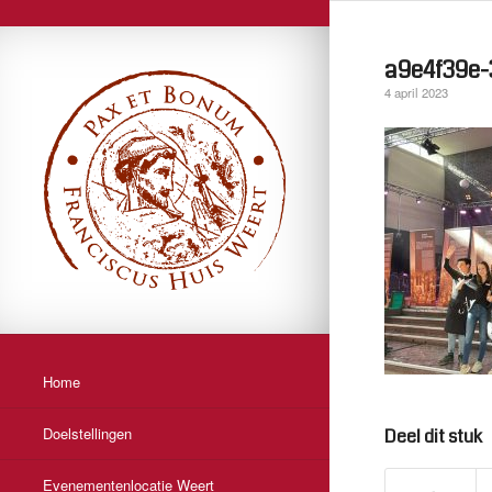
a9e4f39e-
4 april 2023
Home
Doelstellingen
Deel dit stuk
Evenementenlocatie Weert