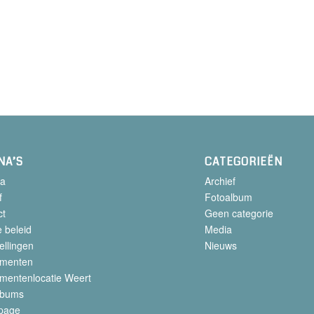
NA’S
CATEGORIEËN
a
Archief
f
Fotoalbum
ct
Geen categorie
 beleid
Media
ellingen
Nieuws
menten
mentenlocatie Weert
lbums
page