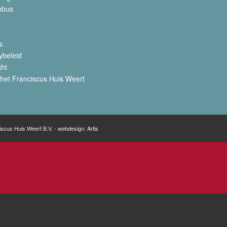
nbus
s
ybeleid
ght
het Franciscus Huis Weert
iscus Huis Weert B.V. - webdesign:
Artis