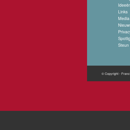
Ideeë
Links
Media
Nieuw
Privac
Spotli
Steun 
© Copyright - Franc