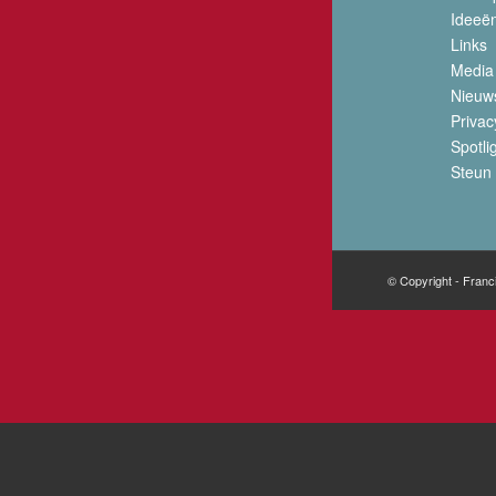
Ideeë
Links
Media
Nieuw
Privac
Spotli
Steun 
© Copyright - Franc