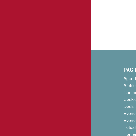
PAGI
Agend
Archie
Conta
Cookie
Doelst
Evene
Evene
Fotoa
Home