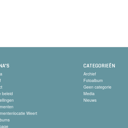
NA’S
CATEGORIEËN
a
Archief
f
Fotoalbum
ct
Geen categorie
 beleid
Media
ellingen
Nieuws
menten
mentenlocatie Weert
lbums
page