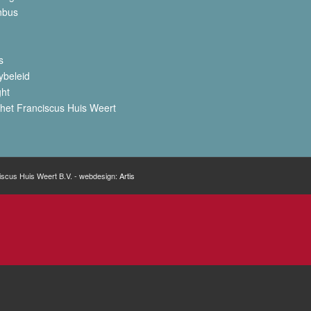
nbus
s
ybeleid
ght
het Franciscus Huis Weert
iscus Huis Weert B.V. - webdesign:
Artis