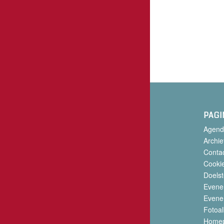
PAGI
Agend
Archie
Conta
Cookie
Doelst
Evene
Evene
Fotoa
Home