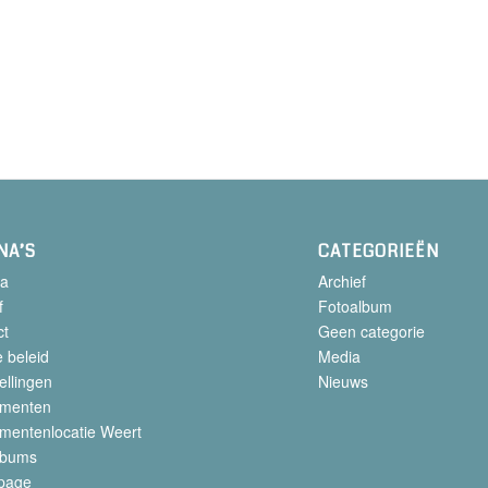
NA’S
CATEGORIEËN
a
Archief
f
Fotoalbum
ct
Geen categorie
 beleid
Media
ellingen
Nieuws
menten
mentenlocatie Weert
lbums
page