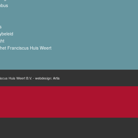
nbus
s
ybeleid
ght
het Franciscus Huis Weert
iscus Huis Weert B.V. - webdesign:
Artis