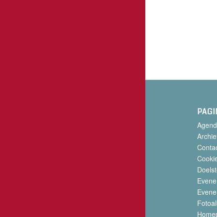
PAGI
Agend
Archie
Conta
Cookie
Doelst
Evene
Evene
Fotoa
Home