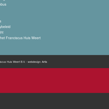
nbus
s
ybeleid
ght
het Franciscus Huis Weert
iscus Huis Weert B.V. - webdesign:
Artis