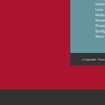
Ideeë
Links
Media
Nieuw
Privac
Spotli
Steun 
© Copyright - Franc