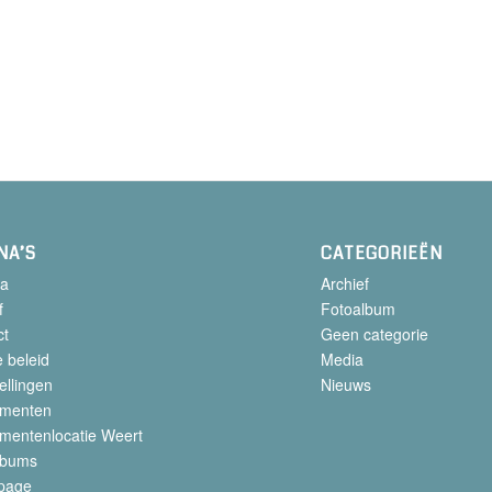
NA’S
CATEGORIEËN
a
Archief
f
Fotoalbum
ct
Geen categorie
 beleid
Media
ellingen
Nieuws
menten
mentenlocatie Weert
lbums
page