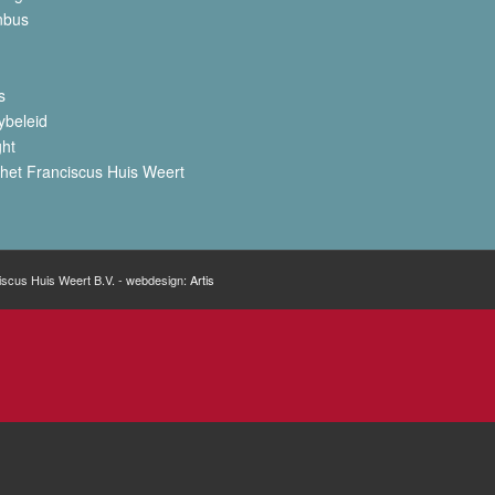
nbus
s
ybeleid
ght
het Franciscus Huis Weert
iscus Huis Weert B.V. - webdesign:
Artis