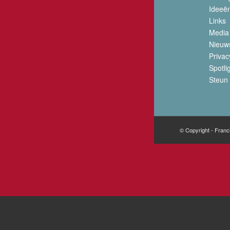
Ideeë
Links
Media
Nieuw
Privac
Spotli
Steun 
© Copyright - Franc