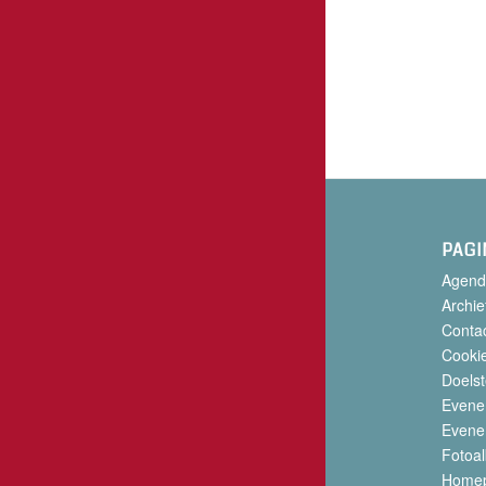
PAGI
Agend
Archie
Conta
Cookie
Doelst
Evene
Evene
Fotoa
Home