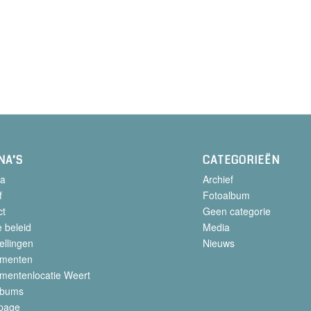
NA’S
CATEGORIEËN
a
Archief
f
Fotoalbum
ct
Geen categorie
 beleid
Media
ellingen
Nieuws
menten
mentenlocatie Weert
lbums
page