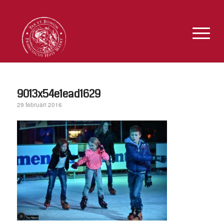
9013x54e1ead1629
29 februari 2016