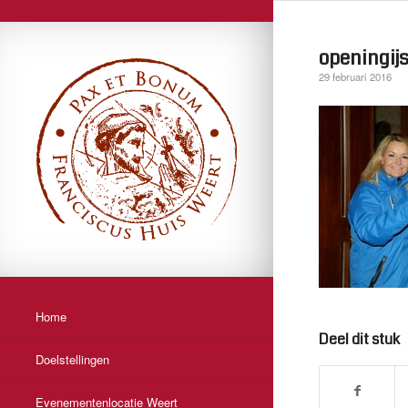
openingij
29 februari 2016
Home
Deel dit stuk
Doelstellingen
Evenementenlocatie Weert