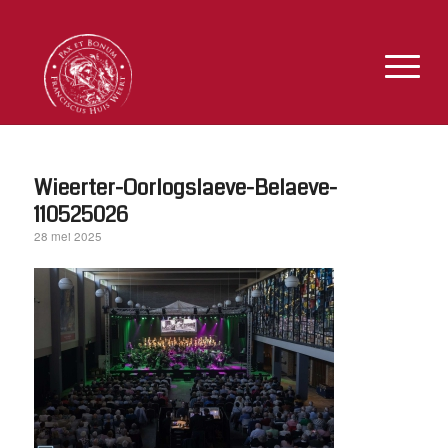
Wieerter-Oorlogslaeve-Belaeve-
110525026
28 mei 2025