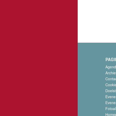
PAGI
Agend
Archie
Conta
Cookie
Doelst
Evene
Evene
Fotoa
Home