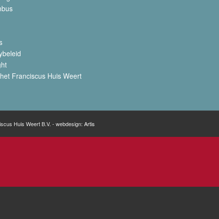
nbus
s
ybeleid
ght
het Franciscus Huis Weert
iscus Huis Weert B.V. - webdesign:
Artis