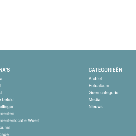
NA’S
CATEGORIEËN
a
Archief
f
Fotoalbum
ct
Geen categorie
 beleid
Media
ellingen
Nieuws
menten
mentenlocatie Weert
lbums
page