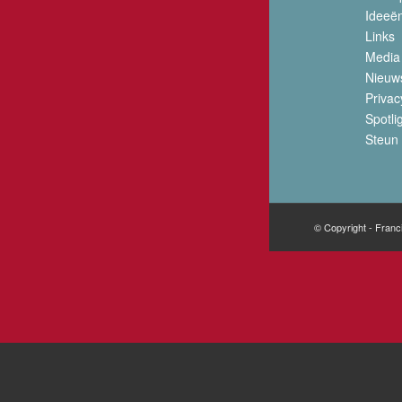
Ideeë
Links
Media
Nieuw
Privac
Spotli
Steun 
© Copyright - Franc