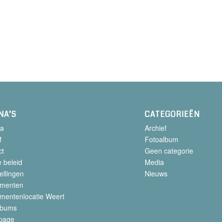
NA’S
CATEGORIEËN
a
Archief
f
Fotoalbum
ct
Geen categorie
 beleid
Media
ellingen
Nieuws
menten
mentenlocatie Weert
lbums
page