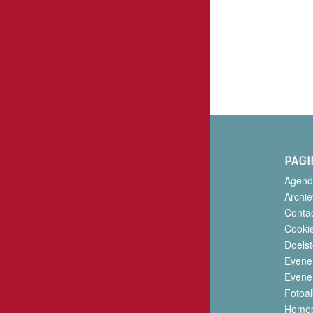
PAGI
Agend
Archie
Conta
Cookie
Doelst
Evene
Evene
Fotoa
Home