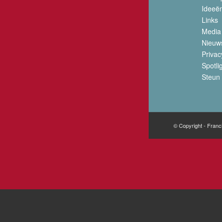
Ideeë
Links
Media
Nieuw
Privac
Spotli
Steun 
© Copyright - Franc