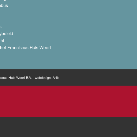
nbus
s
ybeleid
ght
het Franciscus Huis Weert
iscus Huis Weert B.V. - webdesign:
Artis