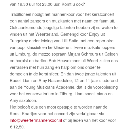
van 19.30 uur tot 23.00 uur. Komt u ook?
Traditioneel nodigt het mannenkoor voor het kerstconcert
een aantal zangers en muzikanten met naam en faam uit.
Ook aankomende jeugdige talenten hebben zij nu weten te
vinden uit het Weerterland. Gemengd koor Enjoy uit
Tungelroy onder leiding van Lilit Satie met een repertoire
van pop, klassiek en kerkliederen. Twee muzikale toppers
uit Limburg, de mezzo sopraan Mirjam Schreurs uit Geleen
en harpist en bariton Bob Heuvelmans uit Weert zullen ons
verrassen met hun zang en harp om ons onder te
dompelen in de kerst sfeer. En dan twee jonge talenten uit
Budel. Liam en Amy Nasareddine, 12 en 11 jaar studerend
aan de Young Musicians Academie, dat is de vooropleiding
voor het conservatorium in Tilburg. Liam speelt piano en
Amy saxofoon.
Het belooft dus een mooi opstapje te worden naar de
Kerst. Kaartjes voor het concert zijn verkrijgbaar via
info@weertermannenkoor.nl
of bij leden van het koor voor
€ 12,50.