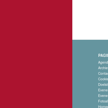
PAGI
Agend
Archie
Conta
Cookie
Doelst
Evene
Evene
Fotoa
Home