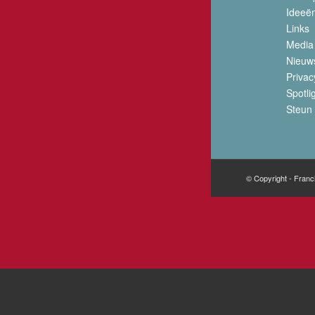
Ideeë
Links
Media
Nieuw
Privac
Spotli
Steun 
© Copyright - Franc