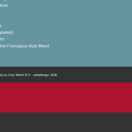
nbus
s
ybeleid
ght
het Franciscus Huis Weert
iscus Huis Weert B.V. - webdesign:
Artis