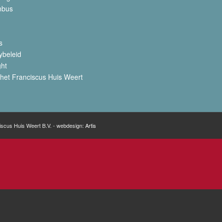
nbus
s
ybeleid
ght
het Franciscus Huis Weert
iscus Huis Weert B.V. - webdesign:
Artis