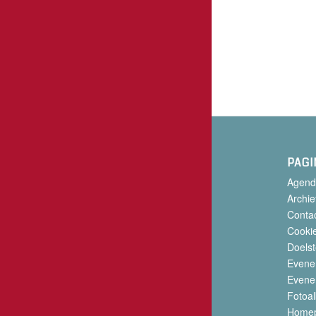
PAGI
Agend
Archie
Conta
Cookie
Doelst
Evene
Evene
Fotoa
Home