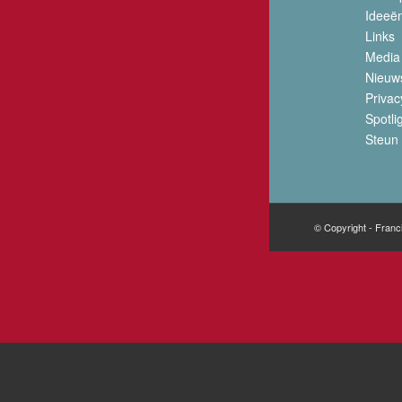
Ideeë
Links
Media
Nieuw
Privac
Spotli
Steun 
© Copyright - Franc