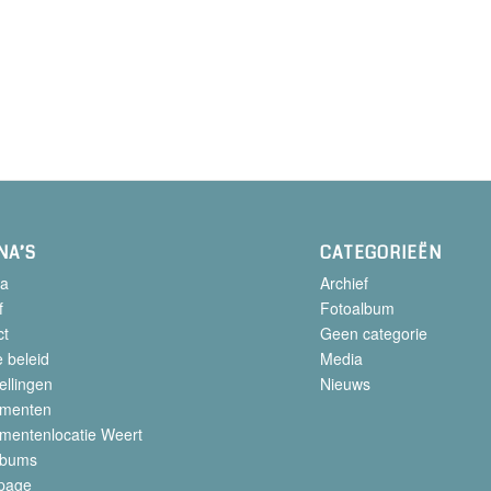
NA’S
CATEGORIEËN
a
Archief
f
Fotoalbum
ct
Geen categorie
 beleid
Media
ellingen
Nieuws
menten
mentenlocatie Weert
lbums
page