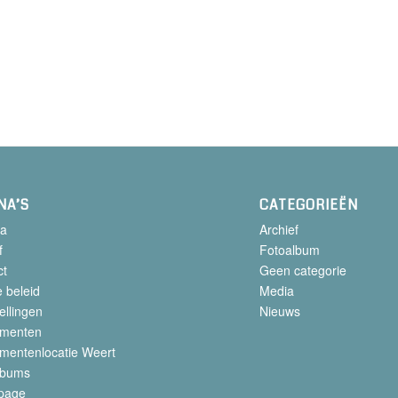
NA’S
CATEGORIEËN
a
Archief
f
Fotoalbum
ct
Geen categorie
 beleid
Media
ellingen
Nieuws
menten
mentenlocatie Weert
lbums
page