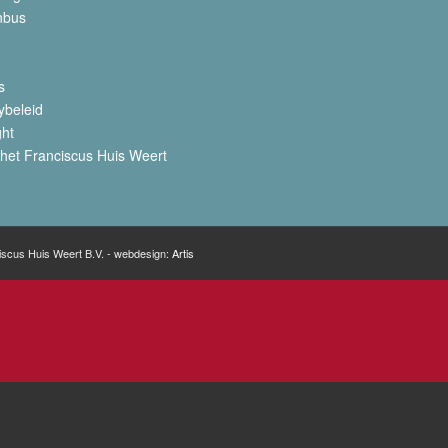
nbus
s
ybeleid
ght
het Franciscus Huis Weert
iscus Huis Weert B.V. - webdesign:
Artis