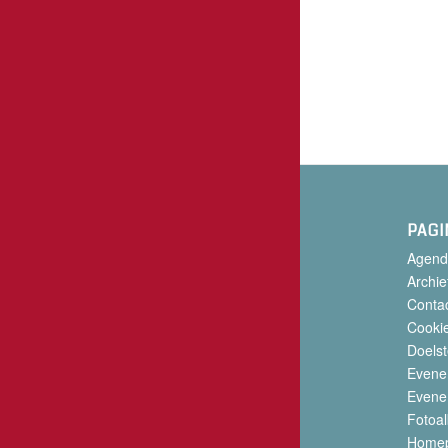
PAGI
Agend
Archie
Conta
Cookie
Doelst
Evene
Evene
Fotoa
Home