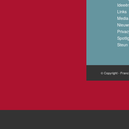
Ideeë
Links
Media
Nieuw
Privac
Spotli
Steun 
© Copyright - Franc