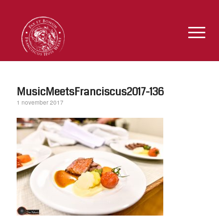
MusicMeetsFranciscus2017-136
1 november 2017