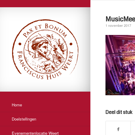
MusicMeet
1 november 2017
Home
Deel dit stuk
Doelstellingen
Evenementenlocatie Weert