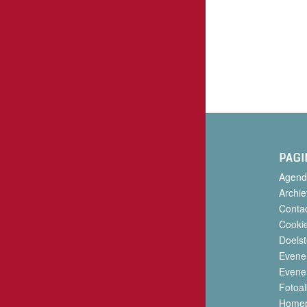
PAGI
Agend
Archie
Conta
Cookie
Doelst
Evene
Evene
Fotoa
Home