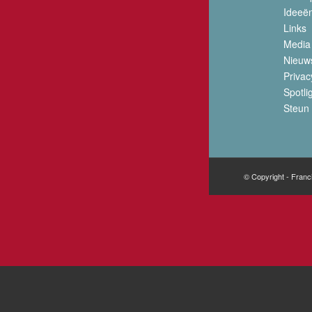
Ideeë
Links
Media
Nieuw
Privac
Spotli
Steun 
© Copyright - Franc