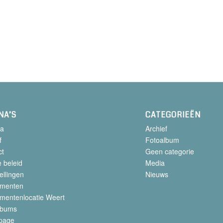
NA’S
CATEGORIEËN
a
Archief
f
Fotoalbum
ct
Geen categorie
 beleid
Media
ellingen
Nieuws
menten
mentenlocatie Weert
lbums
page