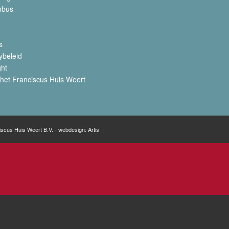
nbus
s
ybeleid
ght
het Franciscus Huis Weert
iscus Huis Weert B.V. - webdesign:
Artis