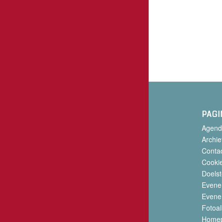
PAGI
Agend
Archie
Conta
Cookie
Doelst
Evene
Evene
Fotoa
Home