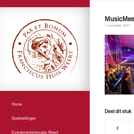
MusicMee
1 november 2017
Home
Deel dit stuk
Doelstellingen
Evenementenlocatie Weert