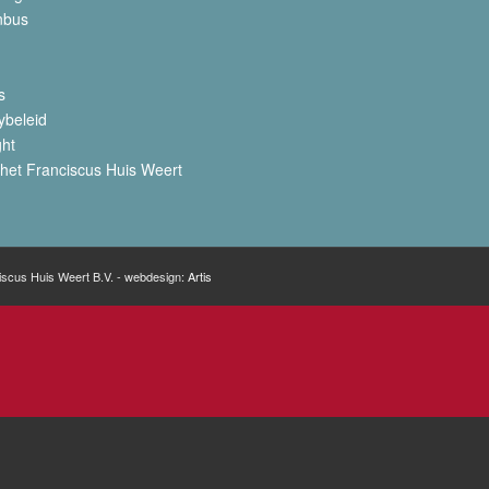
nbus
s
ybeleid
ght
het Franciscus Huis Weert
iscus Huis Weert B.V. - webdesign:
Artis