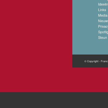
Ideeë
Links
Media
Nieuw
Privac
Spotli
Steun 
© Copyright - Franc