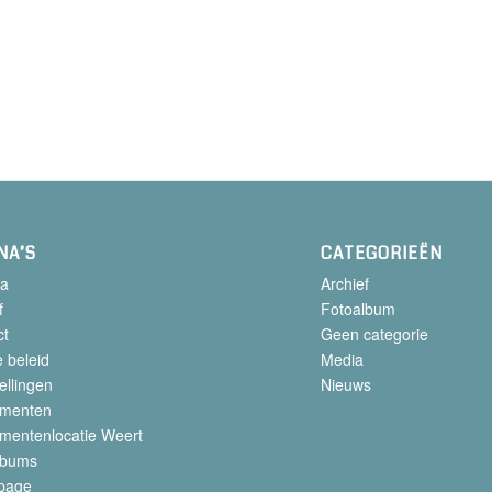
NA’S
CATEGORIEËN
a
Archief
f
Fotoalbum
ct
Geen categorie
 beleid
Media
ellingen
Nieuws
menten
mentenlocatie Weert
lbums
page