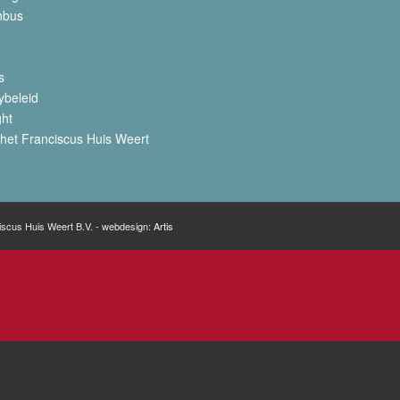
nbus
s
ybeleid
ght
het Franciscus Huis Weert
iscus Huis Weert B.V. - webdesign:
Artis