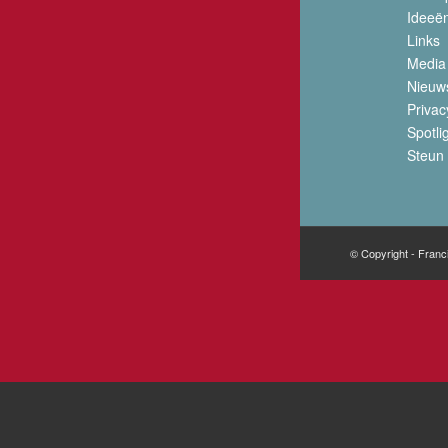
Ideeë
Links
Media
Nieuw
Privac
Spotli
Steun 
© Copyright - Franc