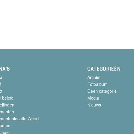
NA’S
CATEGORIEËN
a
Archief
f
Fotoalbum
ct
Geen categorie
 beleid
Media
ellingen
Nieuws
menten
mentenlocatie Weert
lbums
page