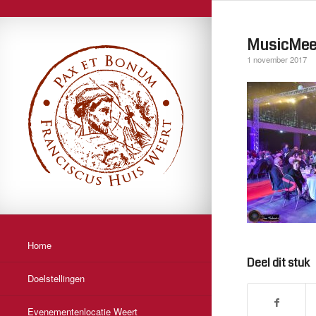
MusicMeet
1 november 2017
Home
Deel dit stuk
Doelstellingen
Evenementenlocatie Weert