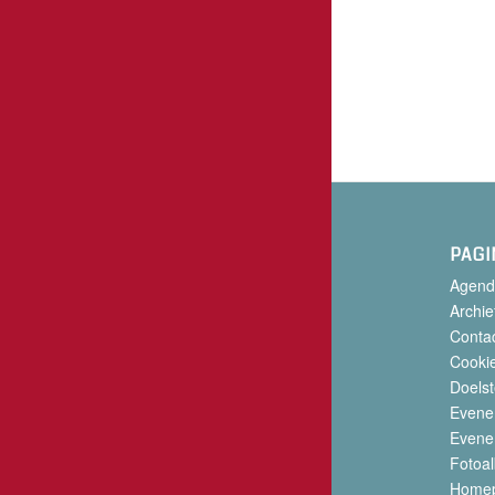
PAGI
Agend
Archie
Conta
Cookie
Doelst
Evene
Evene
Fotoa
Home