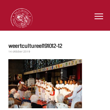
weertcultureel191012-12
14 oktober 2019