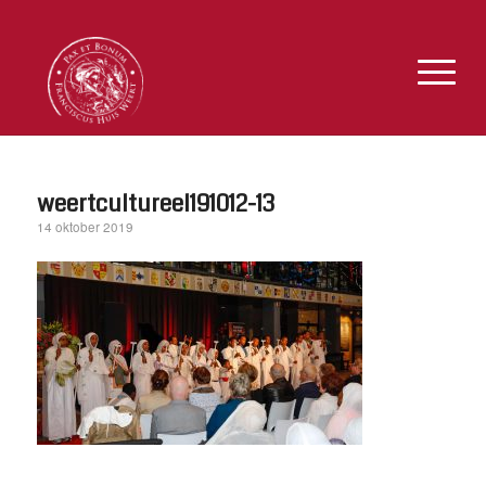
weertcultureel191012-13
14 oktober 2019