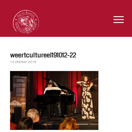
weertcultureel191012-22
14 oktober 2019