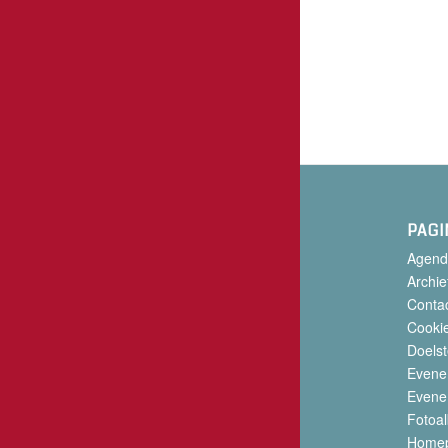
PAGI
Agend
Archie
Conta
Cookie
Doelst
Evene
Evene
Fotoa
Home