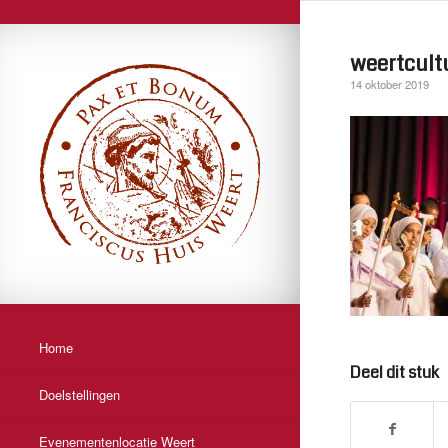
weertcultu
14 oktober 2019
Home
Deel dit stuk
Doelstellingen
Evenementenlocatie Weert