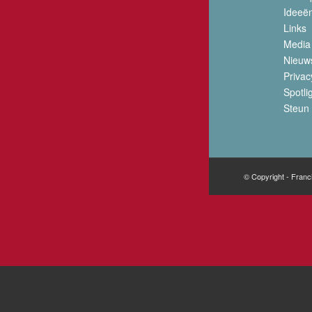
Ideeë
Links
Media
Nieuw
Privac
Spotli
Steun 
© Copyright - Franc