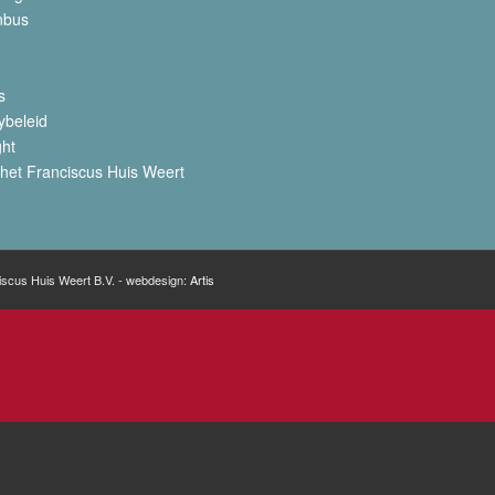
nbus
s
ybeleid
ght
het Franciscus Huis Weert
iscus Huis Weert B.V. - webdesign:
Artis