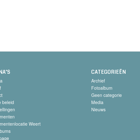
NA’S
CATEGORIEËN
a
Archief
f
Fotoalbum
ct
Geen categorie
 beleid
Media
ellingen
Nieuws
menten
mentenlocatie Weert
lbums
page