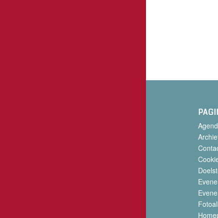
PAGI
Agend
Archie
Conta
Cookie
Doelst
Evene
Evene
Fotoa
Home