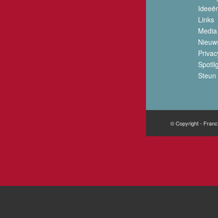
Ideeë
Links
Media
Nieuw
Privac
Spotli
Steun 
© Copyright - Franc