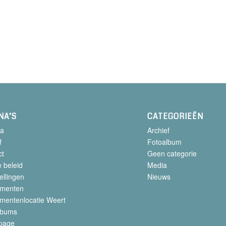
NA’S
CATEGORIEËN
a
Archief
f
Fotoalbum
ct
Geen categorie
 beleid
Media
ellingen
Nieuws
menten
mentenlocatie Weert
lbums
page