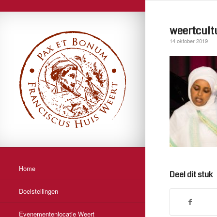
weertcultu
14 oktober 2019
Home
Deel dit stuk
Doelstellingen
Evenementenlocatie Weert