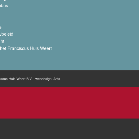
nbus
s
ybeleid
ght
het Franciscus Huis Weert
iscus Huis Weert B.V. - webdesign:
Artis