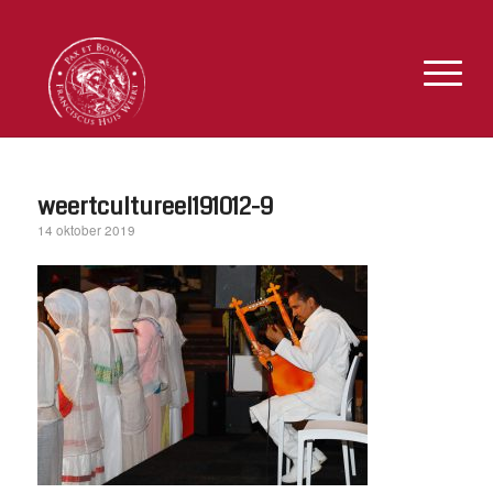
weertcultureel191012-9
14 oktober 2019