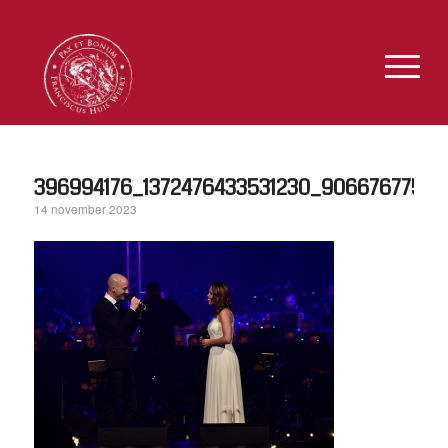
396994176_1372476433531230_90667677561
14 november 2023