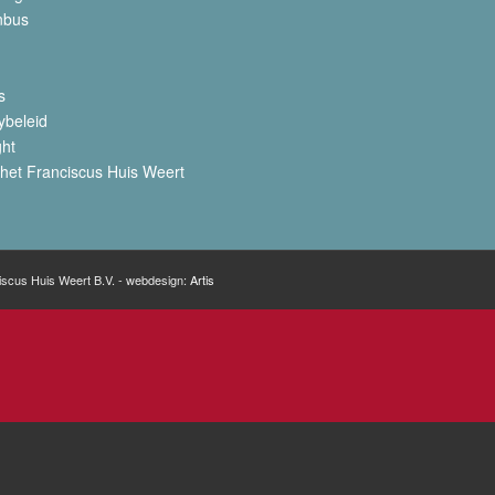
nbus
s
ybeleid
ght
het Franciscus Huis Weert
iscus Huis Weert B.V. - webdesign:
Artis