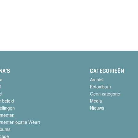
NA’S
CATEGORIEËN
a
Archief
f
Fotoalbum
ct
Geen categorie
 beleid
Media
ellingen
Nieuws
menten
mentenlocatie Weert
lbums
page