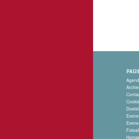
PAGI
Agend
Archie
Conta
Cookie
Doelst
Evene
Evene
Fotoa
Home