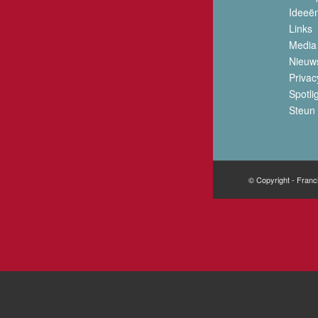
Ideeë
Links
Media
Nieuw
Privac
Spotli
Steun 
© Copyright - Franc