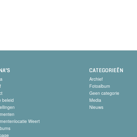
NA’S
CATEGORIEËN
a
Archief
f
Fotoalbum
ct
Geen categorie
 beleid
Media
ellingen
Nieuws
menten
mentenlocatie Weert
lbums
page