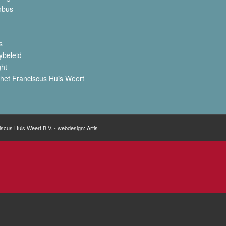
nbus
s
ybeleid
ght
het Franciscus Huis Weert
iscus Huis Weert B.V. - webdesign:
Artis