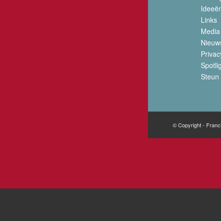
Ideeë
Links
Media
Nieuw
Privac
Spotli
Steun 
© Copyright - Franc