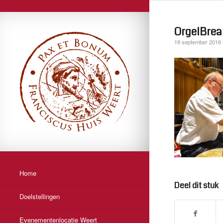
OrgelBre
19 september 2016
Home
Deel dit stuk
Doelstellingen
Evenementenlocatie Weert