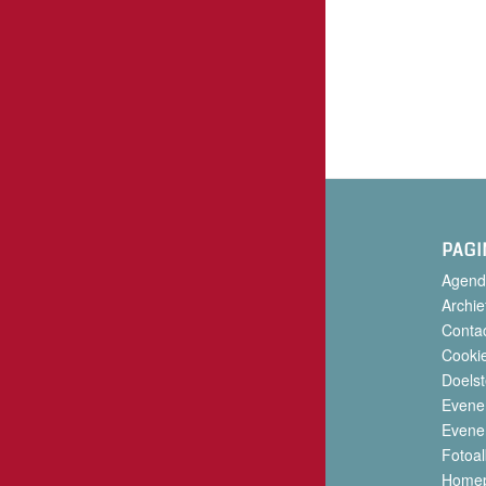
PAGI
Agend
Archie
Conta
Cookie
Doelst
Evene
Evene
Fotoa
Home